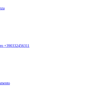
enza
ero +390332456311
amento