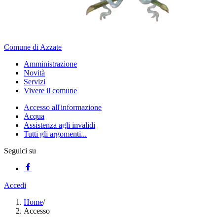
Comune di Azzate
Amministrazione
Novità
Servizi
Vivere il comune
Accesso all'informazione
Acqua
Assistenza agli invalidi
Tutti gli argomenti...
Seguici su
Accedi
Home
/
Accesso