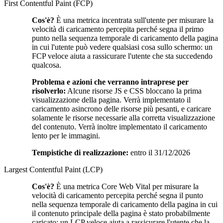
First Contentful Paint (FCP)
Cos'è?
È una metrica incentrata sull'utente per misurare la
velocità di caricamento percepita perché segna il primo
punto nella sequenza temporale di caricamento della pagina
in cui l'utente può vedere qualsiasi cosa sullo schermo: un
FCP veloce aiuta a rassicurare l'utente che sta succedendo
qualcosa.
Problema e azioni che verranno intraprese per
risolverlo:
Alcune risorse JS e CSS bloccano la prima
visualizzazione della pagina. Verrà implementato il
caricamento asincrono delle risorse più pesanti, e caricare
solamente le risorse necessarie alla corretta visualizzazione
del contenuto. Verrà inoltre implementato il caricamento
lento per le immagini.
Tempistiche di realizzazione:
entro il 31/12/2026
Largest Contentful Paint (LCP)
Cos'è?
È una metrica Core Web Vital per misurare la
velocità di caricamento percepita perché segna il punto
nella sequenza temporale di caricamento della pagina in cui
il contenuto principale della pagina è stato probabilmente
caricato: un LCP veloce aiuta a rassicurare l'utente che la