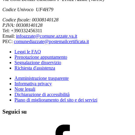
Codice Univoco UF4H79
Codice fiscale: 00308140128
P.IVA: 00308140128
Tel: +390332456311
Email:
infoazzate@comune.azzate.va.it
PEC:
comunediazzate@postemailcertificata.it
Leggi le FAQ
Prenotazione appuntamento
Segnalazione disservizio
Richiesta d'assistenza
Amministrazione trasparente
Informativa privacy
Note legali
Dichiarazione di accessibilità
Piano di miglioramento del sito e dei servizi
Seguici su