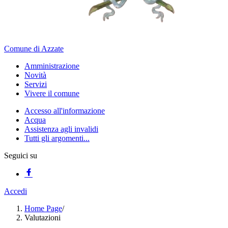
Comune di Azzate
Amministrazione
Novità
Servizi
Vivere il comune
Accesso all'informazione
Acqua
Assistenza agli invalidi
Tutti gli argomenti...
Seguici su
Accedi
Home Page
/
Valutazioni