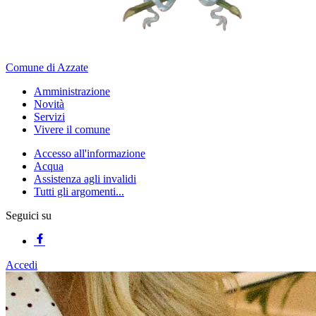
Comune di Azzate
Amministrazione
Novità
Servizi
Vivere il comune
Accesso all'informazione
Acqua
Assistenza agli invalidi
Tutti gli argomenti...
Seguici su
Accedi
Homepage