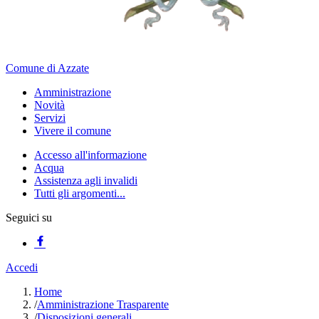
Comune di Azzate
Amministrazione
Novità
Servizi
Vivere il comune
Accesso all'informazione
Acqua
Assistenza agli invalidi
Tutti gli argomenti...
Seguici su
Accedi
Home
/
Amministrazione Trasparente
/
Disposizioni generali