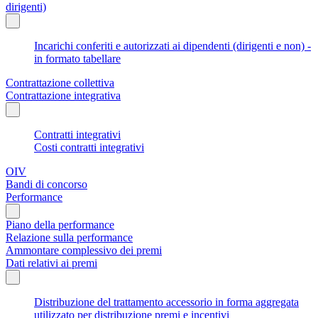
dirigenti)
Incarichi conferiti e autorizzati ai dipendenti (dirigenti e non) -
in formato tabellare
Contrattazione collettiva
Contrattazione integrativa
Contratti integrativi
Costi contratti integrativi
OIV
Bandi di concorso
Performance
Piano della performance
Relazione sulla performance
Ammontare complessivo dei premi
Dati relativi ai premi
Distribuzione del trattamento accessorio in forma aggregata
utilizzato per distribuzione premi e incentivi