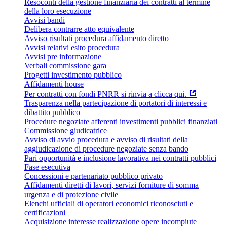
Resoconti della gestione finanziaria dei contratti al termine
della loro esecuzione
Avvisi bandi
Delibera contrarre atto equivalente
Avviso risultati procedura affidamento diretto
Avvisi relativi esito procedura
Avvisi pre informazione
Verbali commissione gara
Progetti investimento pubblico
Affidamenti house
Per contratti con fondi PNRR si rinvia a clicca qui.
Trasparenza nella partecipazione di portatori di interessi e
dibattito pubblico
Procedure negoziate afferenti investimenti pubblici finanziati
Commissione giudicatrice
Avviso di avvio procedura e avviso di risultati della
aggiudicazione di procedure negoziate senza bando
Pari opportunità e inclusione lavorativa nei contratti pubblici
Fase esecutiva
Concessioni e partenariato pubblico privato
Affidamenti diretti di lavori, servizi forniture di somma
urgenza e di protezione civile
Elenchi ufficiali di operatori economici riconosciuti e
certificazioni
Acquisizione interesse realizzazione opere incompiute