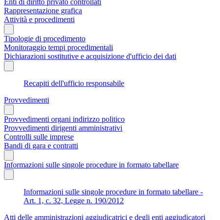
Enti di diritto privato controllati
Rappresentazione grafica
Attività e procedimenti
Tipologie di procedimento
Monitoraggio tempi procedimentali
Dichiarazioni sostitutive e acquisizione d'ufficio dei dati
Recapiti dell'ufficio responsabile
Provvedimenti
Provvedimenti organi indirizzo politico
Provvedimenti dirigenti amministrativi
Controlli sulle imprese
Bandi di gara e contratti
Informazioni sulle singole procedure in formato tabellare
Informazioni sulle singole procedure in formato tabellare -
Art. 1, c. 32, Legge n. 190/2012
Atti delle amministrazioni aggiudicatrici e degli enti aggiudicatori