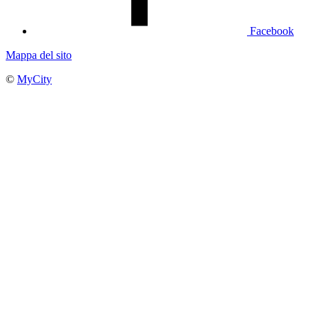
Facebook
Mappa del sito
©
MyCity