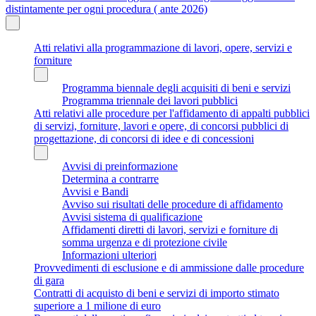
distintamente per ogni procedura ( ante 2026)
Atti relativi alla programmazione di lavori, opere, servizi e
forniture
Programma biennale degli acquisiti di beni e servizi
Programma triennale dei lavori pubblici
Atti relativi alle procedure per l'affidamento di appalti pubblici
di servizi, forniture, lavori e opere, di concorsi pubblici di
progettazione, di concorsi di idee e di concessioni
Avvisi di preinformazione
Determina a contrarre
Avvisi e Bandi
Avviso sui risultati delle procedure di affidamento
Avvisi sistema di qualificazione
Affidamenti diretti di lavori, servizi e forniture di
somma urgenza e di protezione civile
Informazioni ulteriori
Provvedimenti di esclusione e di ammissione dalle procedure
di gara
Contratti di acquisto di beni e servizi di importo stimato
superiore a 1 milione di euro