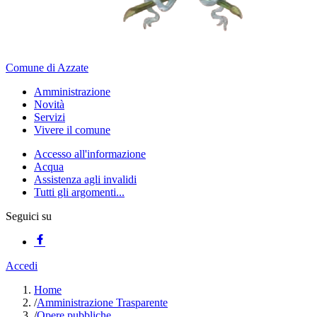
Comune di Azzate
Amministrazione
Novità
Servizi
Vivere il comune
Accesso all'informazione
Acqua
Assistenza agli invalidi
Tutti gli argomenti...
Seguici su
Accedi
Home
/
Amministrazione Trasparente
/
Opere pubbliche