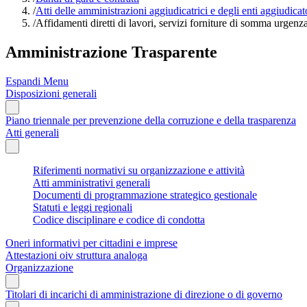
/
Atti delle amministrazioni aggiudicatrici e degli enti aggiudica
/
Affidamenti diretti di lavori, servizi forniture di somma urgenza
Amministrazione Trasparente
Espandi Menu
Disposizioni generali
Piano triennale per prevenzione della corruzione e della trasparenza
Atti generali
Riferimenti normativi su organizzazione e attività
Atti amministrativi generali
Documenti di programmazione strategico gestionale
Statuti e leggi regionali
Codice disciplinare e codice di condotta
Oneri informativi per cittadini e imprese
Attestazioni oiv struttura analoga
Organizzazione
Titolari di incarichi di amministrazione di direzione o di governo