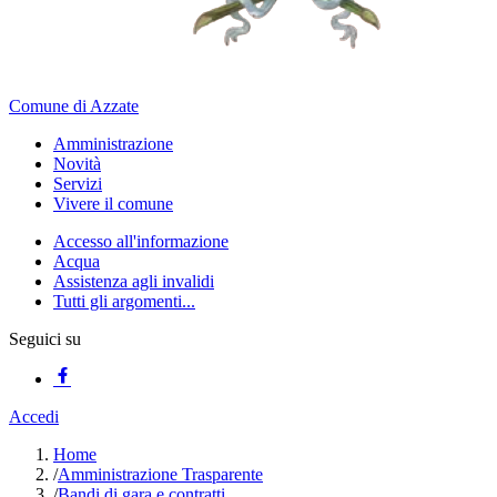
Comune di Azzate
Amministrazione
Novità
Servizi
Vivere il comune
Accesso all'informazione
Acqua
Assistenza agli invalidi
Tutti gli argomenti...
Seguici su
Accedi
Home
/
Amministrazione Trasparente
/
Bandi di gara e contratti