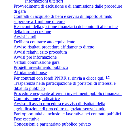
Informazioni ulteriori
Provvedimenti di esclusione e di ammissione dalle procedure
di gara
Contratti di acquisto di beni e servizi di importo stimato
superiore a 1 milione di euro
Resoconti della gestione finanziaria dei contratti al termine
della loro esecuzione
Avvisi bandi
Delibera contrarre atto equivalente
Avviso risultati procedura affidamento diretto
Avvisi relativi esito procedura
Avvisi pre informazione
Verbali commissione gara
Progetti investimento pubblico
Affidamenti house
Per contratti con fondi PNRR si rinvia a clicca qui.
Trasparenza nella partecipazione di portatori di interessi e
dibattito pubblico
Procedure negoziate afferenti investimenti pubblici finanziati
Commissione giudicatrice
Avviso di avvio procedura e avviso di risultati della
aggiudicazione di procedure negoziate senza bando
Pari opportunità e inclusione lavorativa nei contratti pubblici
Fase esecutiva
Concessioni e partenariato pubblico privato