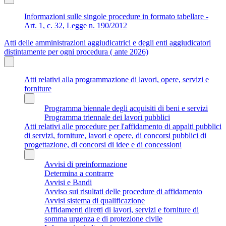
Informazioni sulle singole procedure in formato tabellare -
Art. 1, c. 32, Legge n. 190/2012
Atti delle amministrazioni aggiudicatrici e degli enti aggiudicatori
distintamente per ogni procedura ( ante 2026)
Atti relativi alla programmazione di lavori, opere, servizi e
forniture
Programma biennale degli acquisiti di beni e servizi
Programma triennale dei lavori pubblici
Atti relativi alle procedure per l'affidamento di appalti pubblici
di servizi, forniture, lavori e opere, di concorsi pubblici di
progettazione, di concorsi di idee e di concessioni
Avvisi di preinformazione
Determina a contrarre
Avvisi e Bandi
Avviso sui risultati delle procedure di affidamento
Avvisi sistema di qualificazione
Affidamenti diretti di lavori, servizi e forniture di
somma urgenza e di protezione civile