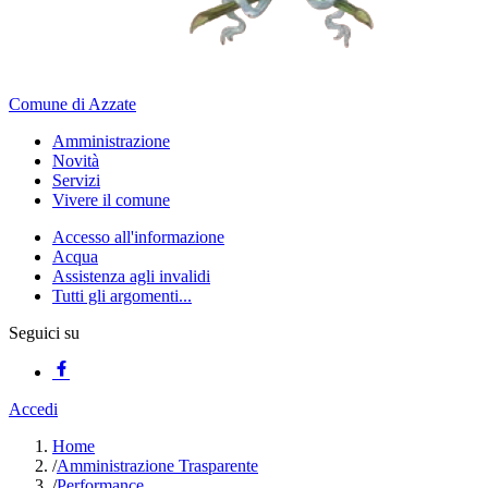
Comune di Azzate
Amministrazione
Novità
Servizi
Vivere il comune
Accesso all'informazione
Acqua
Assistenza agli invalidi
Tutti gli argomenti...
Seguici su
Accedi
Home
/
Amministrazione Trasparente
/
Performance