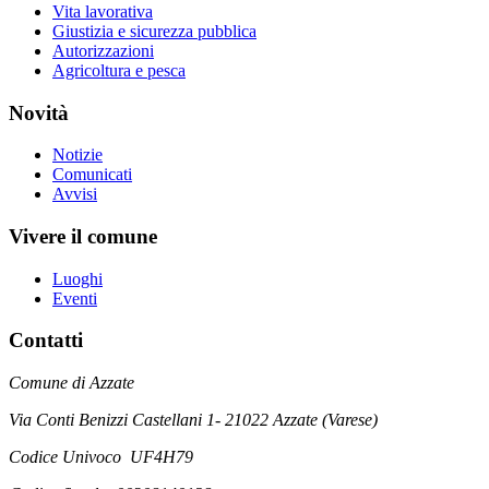
Vita lavorativa
Giustizia e sicurezza pubblica
Autorizzazioni
Agricoltura e pesca
Novità
Notizie
Comunicati
Avvisi
Vivere il comune
Luoghi
Eventi
Contatti
Comune di Azzate
Via Conti Benizzi Castellani 1- 21022 Azzate (Varese)
Codice Univoco UF4H79