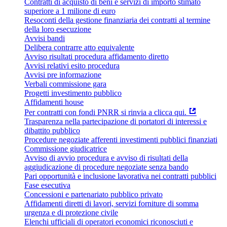
Contratti di acquisto di beni e servizi di importo stimato
superiore a 1 milione di euro
Resoconti della gestione finanziaria dei contratti al termine
della loro esecuzione
Avvisi bandi
Delibera contrarre atto equivalente
Avviso risultati procedura affidamento diretto
Avvisi relativi esito procedura
Avvisi pre informazione
Verbali commissione gara
Progetti investimento pubblico
Affidamenti house
Per contratti con fondi PNRR si rinvia a clicca qui.
Trasparenza nella partecipazione di portatori di interessi e
dibattito pubblico
Procedure negoziate afferenti investimenti pubblici finanziati
Commissione giudicatrice
Avviso di avvio procedura e avviso di risultati della
aggiudicazione di procedure negoziate senza bando
Pari opportunità e inclusione lavorativa nei contratti pubblici
Fase esecutiva
Concessioni e partenariato pubblico privato
Affidamenti diretti di lavori, servizi forniture di somma
urgenza e di protezione civile
Elenchi ufficiali di operatori economici riconosciuti e