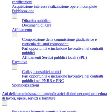
certificazioni
Acquisizione interesse realizzazione opere incompiute
Pubblicazione
Dibattito pubblico
Documenti di gara
Affidamento
Composizione della commissione giudicatrice e
curricula dei suoi componenti
Pari opportunità e inclusione lavorativa nei contratti
pubblici
Affidamenti Servizi pubblici locali (SPL)
Esecutiva
Collegi consultivi tecnici
Pari opportunità e inclusione lavorativa nei contratti
pubblici nel PNRR e PNC
Sponsorizzazioni
Atti delle amministrazioni aggiudicatrici distinti per ogni procedura
di lavori, opere, servizi e forniture
Programma biennale acquisiti beni servizi