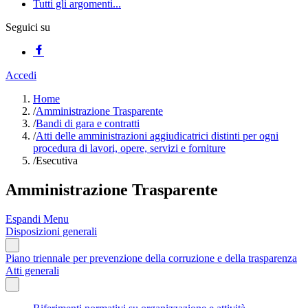
Tutti gli argomenti...
Seguici su
Accedi
Home
/
Amministrazione Trasparente
/
Bandi di gara e contratti
/
Atti delle amministrazioni aggiudicatrici distinti per ogni
procedura di lavori, opere, servizi e forniture
/
Esecutiva
Amministrazione Trasparente
Espandi Menu
Disposizioni generali
Piano triennale per prevenzione della corruzione e della trasparenza
Atti generali