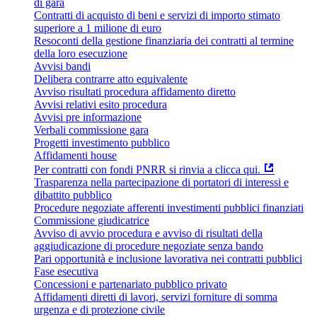
di gara
Contratti di acquisto di beni e servizi di importo stimato
superiore a 1 milione di euro
Resoconti della gestione finanziaria dei contratti al termine
della loro esecuzione
Avvisi bandi
Delibera contrarre atto equivalente
Avviso risultati procedura affidamento diretto
Avvisi relativi esito procedura
Avvisi pre informazione
Verbali commissione gara
Progetti investimento pubblico
Affidamenti house
Per contratti con fondi PNRR si rinvia a clicca qui.
Trasparenza nella partecipazione di portatori di interessi e
dibattito pubblico
Procedure negoziate afferenti investimenti pubblici finanziati
Commissione giudicatrice
Avviso di avvio procedura e avviso di risultati della
aggiudicazione di procedure negoziate senza bando
Pari opportunità e inclusione lavorativa nei contratti pubblici
Fase esecutiva
Concessioni e partenariato pubblico privato
Affidamenti diretti di lavori, servizi forniture di somma
urgenza e di protezione civile