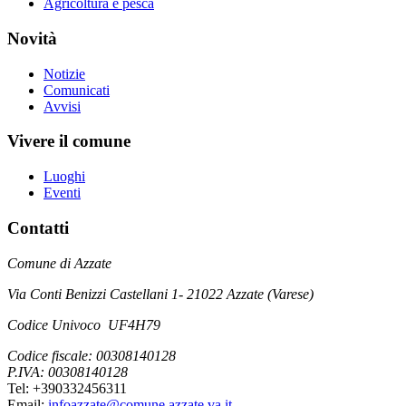
Agricoltura e pesca
Novità
Notizie
Comunicati
Avvisi
Vivere il comune
Luoghi
Eventi
Contatti
Comune di Azzate
Via Conti Benizzi Castellani 1- 21022 Azzate (Varese)
Codice Univoco UF4H79
Codice fiscale: 00308140128
P.IVA: 00308140128
Tel: +390332456311
Email:
infoazzate@comune.azzate.va.it