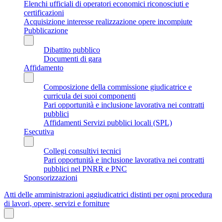
Elenchi ufficiali di operatori economici riconosciuti e
certificazioni
Acquisizione interesse realizzazione opere incompiute
Pubblicazione
Dibattito pubblico
Documenti di gara
Affidamento
Composizione della commissione giudicatrice e
curricula dei suoi componenti
Pari opportunità e inclusione lavorativa nei contratti
pubblici
Affidamenti Servizi pubblici locali (SPL)
Esecutiva
Collegi consultivi tecnici
Pari opportunità e inclusione lavorativa nei contratti
pubblici nel PNRR e PNC
Sponsorizzazioni
Atti delle amministrazioni aggiudicatrici distinti per ogni procedura
di lavori, opere, servizi e forniture