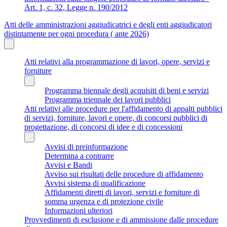
Art. 1, c. 32, Legge n. 190/2012
Atti delle amministrazioni aggiudicatrici e degli enti aggiudicatori
distintamente per ogni procedura ( ante 2026)
Atti relativi alla programmazione di lavori, opere, servizi e
forniture
Programma biennale degli acquisiti di beni e servizi
Programma triennale dei lavori pubblici
Atti relativi alle procedure per l'affidamento di appalti pubblici
di servizi, forniture, lavori e opere, di concorsi pubblici di
progettazione, di concorsi di idee e di concessioni
Avvisi di preinformazione
Determina a contrarre
Avvisi e Bandi
Avviso sui risultati delle procedure di affidamento
Avvisi sistema di qualificazione
Affidamenti diretti di lavori, servizi e forniture di
somma urgenza e di protezione civile
Informazioni ulteriori
Provvedimenti di esclusione e di ammissione dalle procedure