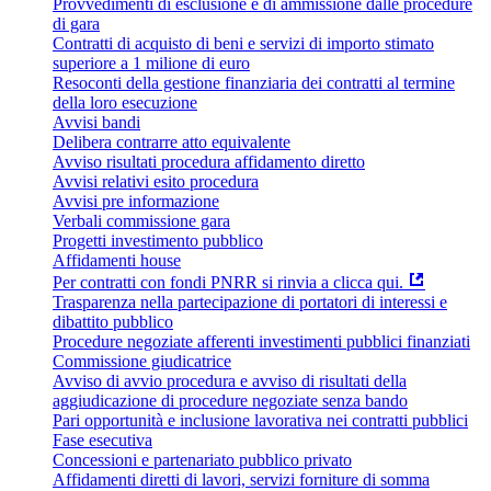
Provvedimenti di esclusione e di ammissione dalle procedure
di gara
Contratti di acquisto di beni e servizi di importo stimato
superiore a 1 milione di euro
Resoconti della gestione finanziaria dei contratti al termine
della loro esecuzione
Avvisi bandi
Delibera contrarre atto equivalente
Avviso risultati procedura affidamento diretto
Avvisi relativi esito procedura
Avvisi pre informazione
Verbali commissione gara
Progetti investimento pubblico
Affidamenti house
Per contratti con fondi PNRR si rinvia a clicca qui.
Trasparenza nella partecipazione di portatori di interessi e
dibattito pubblico
Procedure negoziate afferenti investimenti pubblici finanziati
Commissione giudicatrice
Avviso di avvio procedura e avviso di risultati della
aggiudicazione di procedure negoziate senza bando
Pari opportunità e inclusione lavorativa nei contratti pubblici
Fase esecutiva
Concessioni e partenariato pubblico privato
Affidamenti diretti di lavori, servizi forniture di somma