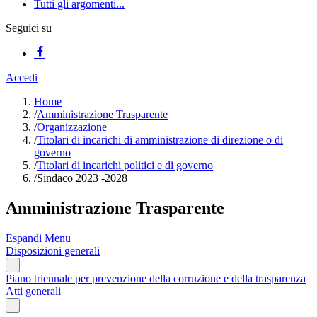
Tutti gli argomenti...
Seguici su
Accedi
Home
/
Amministrazione Trasparente
/
Organizzazione
/
Titolari di incarichi di amministrazione di direzione o di
governo
/
Titolari di incarichi politici e di governo
/
Sindaco 2023 -2028
Amministrazione Trasparente
Espandi Menu
Disposizioni generali
Piano triennale per prevenzione della corruzione e della trasparenza
Atti generali