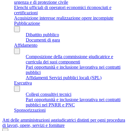
urgenza e di protezione civile
Elenchi ufficiali di operatori economici riconosciuti e
certificazioni
Acquisizione interesse realizzazione opere incompiute
Pubblicazione
Dibattito pubblico
Documenti di gara
Affidamento
Composizione della commissione giudicatrice e
curricula dei suoi componenti
Pari opportunità e inclusione lavorativa nei contratti
pubblici
Affidamenti Servizi pubblici locali (SPL)
Esecutiva
Collegi consultivi tecnici
Pari opportunità e inclusione lavorativa nei contratti
pubblici nel PNRR e PNC
Sponsorizzazioni
Atti delle amministrazioni aggiudicatrici distinti per ogni procedura
di lavori, opere, servizi e forniture