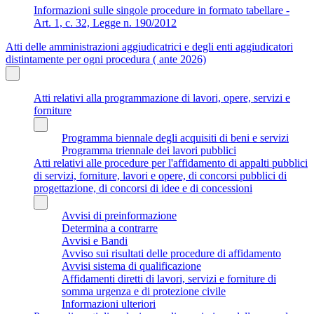
Informazioni sulle singole procedure in formato tabellare -
Art. 1, c. 32, Legge n. 190/2012
Atti delle amministrazioni aggiudicatrici e degli enti aggiudicatori
distintamente per ogni procedura ( ante 2026)
Atti relativi alla programmazione di lavori, opere, servizi e
forniture
Programma biennale degli acquisiti di beni e servizi
Programma triennale dei lavori pubblici
Atti relativi alle procedure per l'affidamento di appalti pubblici
di servizi, forniture, lavori e opere, di concorsi pubblici di
progettazione, di concorsi di idee e di concessioni
Avvisi di preinformazione
Determina a contrarre
Avvisi e Bandi
Avviso sui risultati delle procedure di affidamento
Avvisi sistema di qualificazione
Affidamenti diretti di lavori, servizi e forniture di
somma urgenza e di protezione civile
Informazioni ulteriori