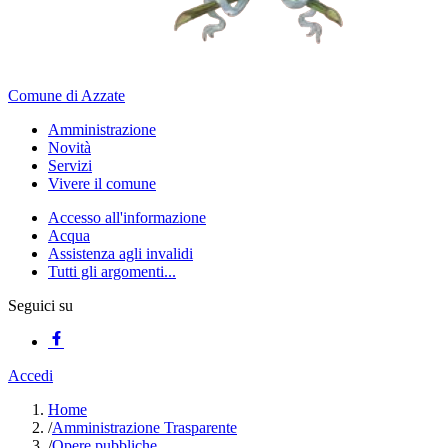
Comune di Azzate
Amministrazione
Novità
Servizi
Vivere il comune
Accesso all'informazione
Acqua
Assistenza agli invalidi
Tutti gli argomenti...
Seguici su
Accedi
Home
/
Amministrazione Trasparente
/
Opere pubbliche