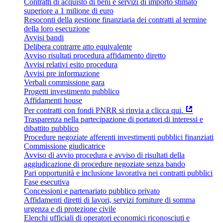
Contratti di acquisto di beni e servizi di importo stimato
superiore a 1 milione di euro
Resoconti della gestione finanziaria dei contratti al termine
della loro esecuzione
Avvisi bandi
Delibera contrarre atto equivalente
Avviso risultati procedura affidamento diretto
Avvisi relativi esito procedura
Avvisi pre informazione
Verbali commissione gara
Progetti investimento pubblico
Affidamenti house
Per contratti con fondi PNRR si rinvia a clicca qui.
Trasparenza nella partecipazione di portatori di interessi e
dibattito pubblico
Procedure negoziate afferenti investimenti pubblici finanziati
Commissione giudicatrice
Avviso di avvio procedura e avviso di risultati della
aggiudicazione di procedure negoziate senza bando
Pari opportunità e inclusione lavorativa nei contratti pubblici
Fase esecutiva
Concessioni e partenariato pubblico privato
Affidamenti diretti di lavori, servizi forniture di somma
urgenza e di protezione civile
Elenchi ufficiali di operatori economici riconosciuti e