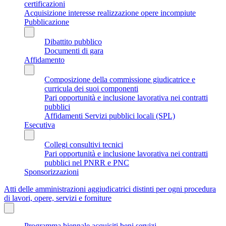
certificazioni
Acquisizione interesse realizzazione opere incompiute
Pubblicazione
Dibattito pubblico
Documenti di gara
Affidamento
Composizione della commissione giudicatrice e
curricula dei suoi componenti
Pari opportunità e inclusione lavorativa nei contratti
pubblici
Affidamenti Servizi pubblici locali (SPL)
Esecutiva
Collegi consultivi tecnici
Pari opportunità e inclusione lavorativa nei contratti
pubblici nel PNRR e PNC
Sponsorizzazioni
Atti delle amministrazioni aggiudicatrici distinti per ogni procedura
di lavori, opere, servizi e forniture
Programma biennale acquisiti beni servizi