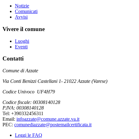
Notizie
Comunicati
Avvisi
Vivere il comune
Luoghi
Eventi
Contatti
Comune di Azzate
Via Conti Benizzi Castellani 1- 21022 Azzate (Varese)
Codice Univoco UF4H79
Codice fiscale: 00308140128
P.IVA: 00308140128
Tel: +390332456311
Email:
infoazzate@comune.azzate.va.it
PEC:
comunediazzate@postemailcertificata.it
Leggi le FAQ