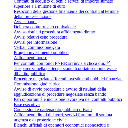
Contratti di acquisto di beni e servizi di importo stimato
superiore a 1 milione di euro
Resoconti della gestione finanziaria dei contratti al termine
della loro esecuzione
Avvisi bandi
Delibera contrarre atto equivalente
Avviso risultati procedura affidamento diretto
Avvisi relativi esito procedura
Avvisi pre informazione
Verbali commissione gara
Progetti investimento pubblico
Affidamenti house
Per contratti con fondi PNRR si rinvia a clicca qui.
Trasparenza nella partecipazione di portatori di interessi e
dibattito pubblico
Procedure negoziate afferenti investimenti pubblici finanziati
Commissione giudicatrice
Avviso di avvio procedura e avviso di risultati della
aggiudicazione di procedure negoziate senza bando
Pari opportunità e inclusione lavorativa nei contratti pubblici
Fase esecutiva
Concessioni e partenariato pubblico privato
Affidamenti diretti di lavori, servizi forniture di somma
urgenza e di protezione civile
Elenchi ufficiali di operatori economici riconosciuti e