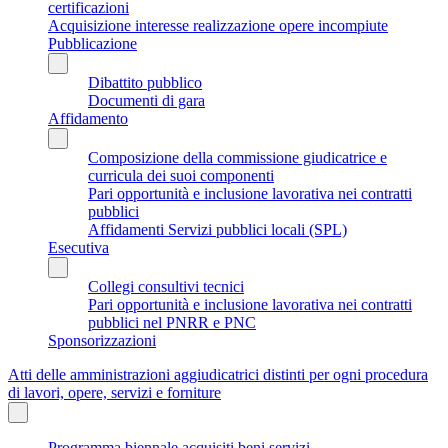
certificazioni
Acquisizione interesse realizzazione opere incompiute
Pubblicazione
Dibattito pubblico
Documenti di gara
Affidamento
Composizione della commissione giudicatrice e
curricula dei suoi componenti
Pari opportunità e inclusione lavorativa nei contratti
pubblici
Affidamenti Servizi pubblici locali (SPL)
Esecutiva
Collegi consultivi tecnici
Pari opportunità e inclusione lavorativa nei contratti
pubblici nel PNRR e PNC
Sponsorizzazioni
Atti delle amministrazioni aggiudicatrici distinti per ogni procedura
di lavori, opere, servizi e forniture
Programma biennale acquisiti beni servizi