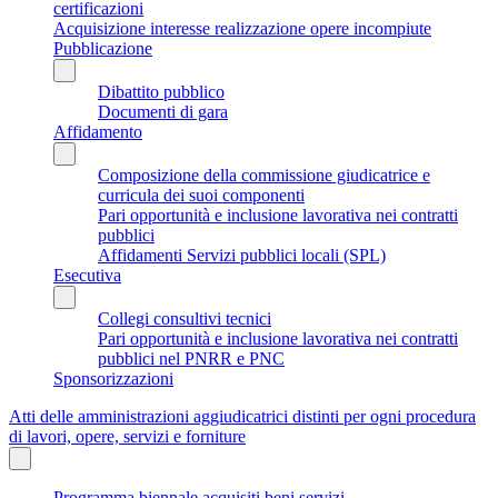
certificazioni
Acquisizione interesse realizzazione opere incompiute
Pubblicazione
Dibattito pubblico
Documenti di gara
Affidamento
Composizione della commissione giudicatrice e
curricula dei suoi componenti
Pari opportunità e inclusione lavorativa nei contratti
pubblici
Affidamenti Servizi pubblici locali (SPL)
Esecutiva
Collegi consultivi tecnici
Pari opportunità e inclusione lavorativa nei contratti
pubblici nel PNRR e PNC
Sponsorizzazioni
Atti delle amministrazioni aggiudicatrici distinti per ogni procedura
di lavori, opere, servizi e forniture
Programma biennale acquisiti beni servizi