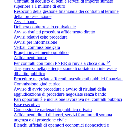
Contratti di acquisto di beni e servizi di importo stimato
superiore a 1 milione di euro
Resoconti della gestione finanziaria dei contratti al termine
della loro esecuzione
Avvisi bandi
Delibera contrarre atto equivalente
Avviso risultati procedura affidamento diretto
Avvisi relativi esito procedura
Avvisi pre informazione
Verbali commissione gara
Progetti investimento pubblico
Affidamenti house
Per contratti con fondi PNRR si rinvia a clicca qui.
Trasparenza nella partecipazione di portatori di interessi e
dibattito pubblico
Procedure negoziate afferenti investimenti pubblici finanziati
Commissione giudicatrice
Avviso di avvio procedura e avviso di risultati della
aggiudicazione di procedure negoziate senza bando
Pari opportunità e inclusione lavorativa nei contratti pubblici
Fase esecutiva
Concessioni e partenariato pubblico privato
Affidamenti diretti di lavori, servizi forniture di somma
urgenza e di protezione civile
Elenchi ufficiali di operatori economici riconosciuti e