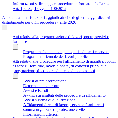
Informazioni sulle singole procedure in formato tabellare -
Art. 1, c. 32, Legge n. 190/2012
Atti delle amministrazioni aggiudicatrici e degli enti aggiudicatori
distintamente per ogni procedura ( ante 2026)
Atti relativi alla programmazione di lavori, opere, servizi e
forniture
Programma biennale degli acquisiti di beni e servizi
Programma triennale dei lavori pubblici
Atti relativi alle procedure per l'affidamento di appalti pubblici
di servizi, forniture, lavori e opere, di concorsi pubblici di
progettazione, di concorsi di idee e di concessioni
Avvisi di preinformazione
Determina a contrarre
Avvisi e Bandi
Avviso sui risultati delle procedure di affidamento
Avvisi sistema di qualificazione
Affidamenti diretti di lavori, servizi e forniture di
somma urgenza e di protezione civile
Informazioni ulteriori