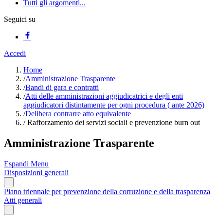
Tutti gli argomenti...
Seguici su
Accedi
Home
/
Amministrazione Trasparente
/
Bandi di gara e contratti
/
Atti delle amministrazioni aggiudicatrici e degli enti
aggiudicatori distintamente per ogni procedura ( ante 2026)
/
Delibera contrarre atto equivalente
/
Rafforzamento dei servizi sociali e prevenzione burn out
Amministrazione Trasparente
Espandi Menu
Disposizioni generali
Piano triennale per prevenzione della corruzione e della trasparenza
Atti generali