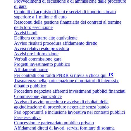
Provvedimenti di esclusione e di ammissione dalle procedure
di gara
Contratti di acquisto di beni e servizi di importo stimato
superiore a 1 milione di euro
Resoconti della gestione finanziaria dei contratti al termine
della loro esecuzione
Avvisi bandi
Delibera contrarre atto equivalente
Avviso risultati procedura affidamento diretto
Avvisi relativi esito procedura
Avvisi pre informazione
Verbali commissione gara
Progetti investimento pubblico
Affidamenti house
Per contratti con fondi PNRR si rinvia a clicca qui.
Trasparenza nella partecipazione di portatori di interessi e
dibattito pubblico
Procedure negoziate afferenti investimenti pubblici finanziati
Commissione giudicatrice
Avviso di avvio procedura e avviso di risultati della
aggiudicazione di procedure negoziate senza bando
Pari opportunità e inclusione lavorativa nei contratti pubblici
Fase esecutiva
Concessioni e partenariato pubblico privato
Affidamenti diretti di lavori, servizi forniture di somma