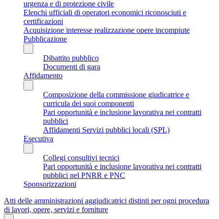
urgenza e di protezione civile
Elenchi ufficiali di operatori economici riconosciuti e
certificazioni
Acquisizione interesse realizzazione opere incompiute
Pubblicazione
Dibattito pubblico
Documenti di gara
Affidamento
Composizione della commissione giudicatrice e
curricula dei suoi componenti
Pari opportunità e inclusione lavorativa nei contratti
pubblici
Affidamenti Servizi pubblici locali (SPL)
Esecutiva
Collegi consultivi tecnici
Pari opportunità e inclusione lavorativa nei contratti
pubblici nel PNRR e PNC
Sponsorizzazioni
Atti delle amministrazioni aggiudicatrici distinti per ogni procedura
di lavori, opere, servizi e forniture