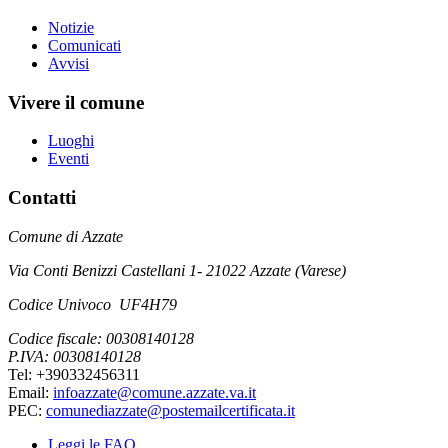
Notizie
Comunicati
Avvisi
Vivere il comune
Luoghi
Eventi
Contatti
Comune di Azzate
Via Conti Benizzi Castellani 1- 21022 Azzate (Varese)
Codice Univoco UF4H79
Codice fiscale: 00308140128
P.IVA: 00308140128
Tel: +390332456311
Email:
infoazzate@comune.azzate.va.it
PEC:
comunediazzate@postemailcertificata.it
Leggi le FAQ