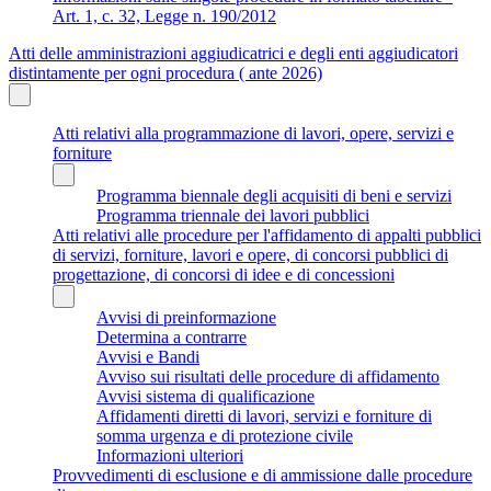
Art. 1, c. 32, Legge n. 190/2012
Atti delle amministrazioni aggiudicatrici e degli enti aggiudicatori
distintamente per ogni procedura ( ante 2026)
Atti relativi alla programmazione di lavori, opere, servizi e
forniture
Programma biennale degli acquisiti di beni e servizi
Programma triennale dei lavori pubblici
Atti relativi alle procedure per l'affidamento di appalti pubblici
di servizi, forniture, lavori e opere, di concorsi pubblici di
progettazione, di concorsi di idee e di concessioni
Avvisi di preinformazione
Determina a contrarre
Avvisi e Bandi
Avviso sui risultati delle procedure di affidamento
Avvisi sistema di qualificazione
Affidamenti diretti di lavori, servizi e forniture di
somma urgenza e di protezione civile
Informazioni ulteriori
Provvedimenti di esclusione e di ammissione dalle procedure