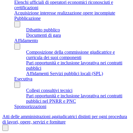
Elenchi ufficiali di operatori economici riconosciuti e
certificazioni
Acquisizione interesse realizzazione opere incompiute
Pubblicazione
Dibattito pubblico
Documenti di gara
Affidamento
Composizione della commissione giudicatrice e
curricula dei suoi componenti
Pari opportunità e inclusione lavorativa nei contratti
pubblici
Affidamenti Servizi pubblici locali (SPL)
Esecutiva
Collegi consultivi tecnici
Pari opportunità e inclusione lavorativa nei contratti
pubblici nel PNRR e PNC
Sponsorizzazioni
Atti delle amministrazioni aggiudicatrici distinti per ogni procedura
di lavori, opere, servizi e forniture