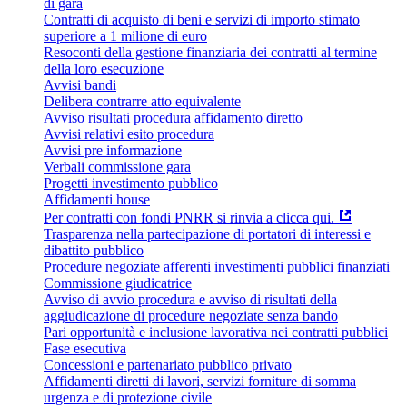
di gara
Contratti di acquisto di beni e servizi di importo stimato
superiore a 1 milione di euro
Resoconti della gestione finanziaria dei contratti al termine
della loro esecuzione
Avvisi bandi
Delibera contrarre atto equivalente
Avviso risultati procedura affidamento diretto
Avvisi relativi esito procedura
Avvisi pre informazione
Verbali commissione gara
Progetti investimento pubblico
Affidamenti house
Per contratti con fondi PNRR si rinvia a clicca qui.
Trasparenza nella partecipazione di portatori di interessi e
dibattito pubblico
Procedure negoziate afferenti investimenti pubblici finanziati
Commissione giudicatrice
Avviso di avvio procedura e avviso di risultati della
aggiudicazione di procedure negoziate senza bando
Pari opportunità e inclusione lavorativa nei contratti pubblici
Fase esecutiva
Concessioni e partenariato pubblico privato
Affidamenti diretti di lavori, servizi forniture di somma
urgenza e di protezione civile